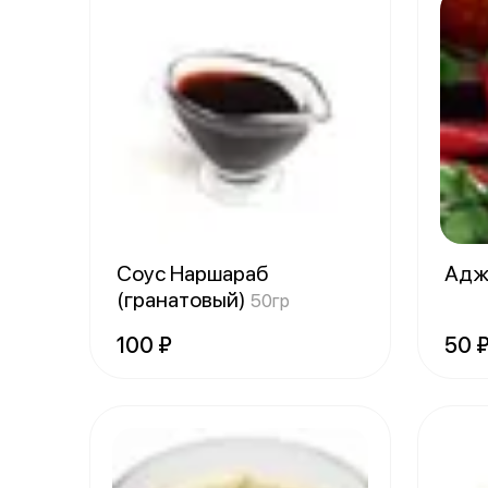
Соус Наршараб
Адж
(гранатовый)
50гр
100 ₽
50 