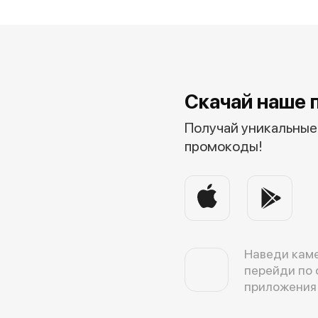
Скачай наше 
Получай уникальные 
промокоды!
Наведи каме
перейди по 
приложения