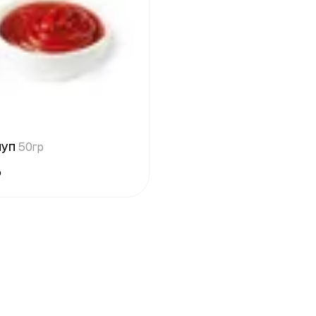
чуп
50гр
₽