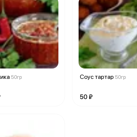
ика
Соус тартар
50гр
50гр
₽
50 ₽