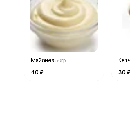
Майонез
Кет
50гр
40 ₽
30 