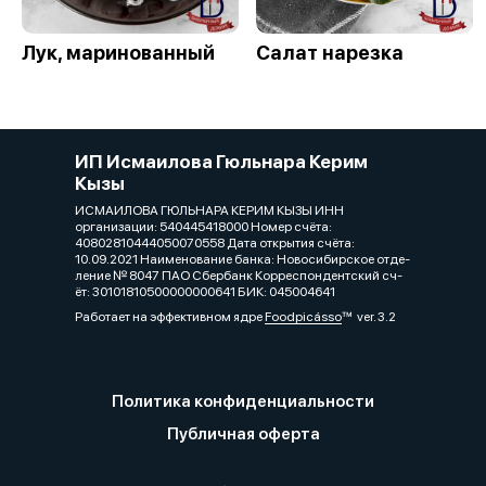
Лук, маринованный
Салат нарезка
ИП Исмаилова Гюльнара Керим
Кызы
ИСМАИЛОВА ГЮЛЬНАРА КЕРИМ КЫЗЫ ИНН
организации:​ 540445418000 Номер счёта:​
40802810444050070558 Дата открытия счёта:
10.09.2021 Наименование банка: Новосибирское отде­
ление № 8047 ПАО Сбе­рбанк Корреспондентский сч­
ёт:​ 30101810500000000641 БИК:​ 045004641
Работает на эффективном ядре
Foodpicásso
ver. 3.2
Политика конфиденциальности
Публичная оферта