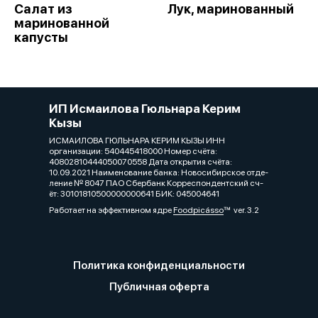
Салат из
Лук, маринованный
маринованной
капусты
ИП Исмаилова Гюльнара Керим
Кызы
ИСМАИЛОВА ГЮЛЬНАРА КЕРИМ КЫЗЫ ИНН
организации:​ 540445418000 Номер счёта:​
40802810444050070558 Дата открытия счёта:
10.09.2021 Наименование банка: Новосибирское отде­
ление № 8047 ПАО Сбе­рбанк Корреспондентский сч­
ёт:​ 30101810500000000641 БИК:​ 045004641
Работает на эффективном ядре
Foodpicásso
ver. 3.2
Политика конфиденциальности
Публичная оферта